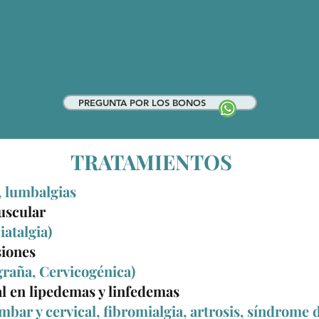
PREGUNTA POR LOS BONOS
TRATAMIENTOS
, lumbalgias
uscular
iatalgia)
siones
graña, Cervicogénica)
l en lipedemas y linfedemas
bar y cervical, fibromialgia, artrosis, síndrome d