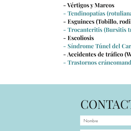
- Vértigos y Mareos
- Tendinopatías (rotulian
- Esguinces (Tobillo, rod
- Trocanteritis (Bursitis 
- Escoliosis
- Síndrome Túnel del Ca
- Accidentes de tráfico (
- Trastornos cráneomand
CONTAC