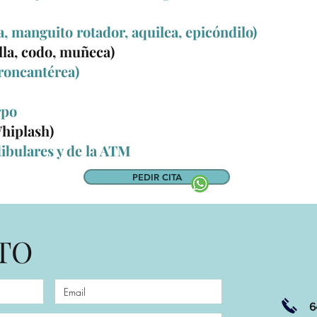
a, manguito rotador, aquilea, epicóndilo)
illa, codo, muñeca)
troncantérea)
rpo
Whiplash)
ibulares y de la ATM
PEDIR CITA
TO
647 