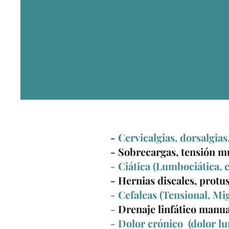
-
Cervicalgias, dorsalgias
- Sobrecargas, tensión m
- Ciática (Lumbociática, c
- Hernias discales, protu
- Cefaleas (Tensional, Mi
-
Drenaje linfático manua
- Dolor crónico (dolor lum